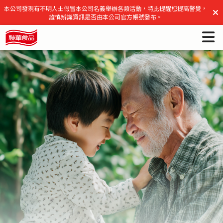
聯華食品官方網站
本公司發現有不明人士假冒本公司名義舉辦各類活動，特此提醒您提高警覺，
謹慎辨識資訊是否由本公司官方帳號發布。