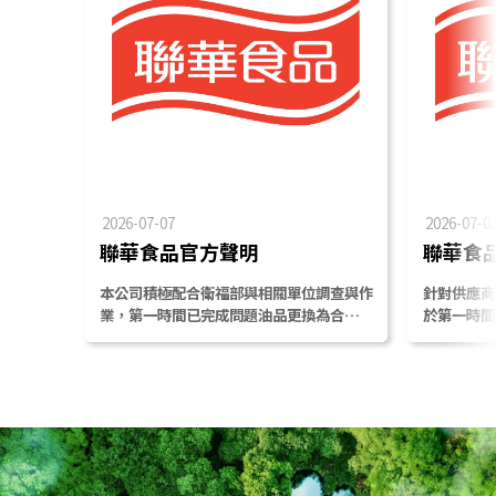
2026-07-07
2026-07-0
聯華食品官方聲明
聯華食
本公司積極配合衛福部與相關單位調查與作
針對供應商
業，第一時間已完成問題油品更換為合規油
於第一時間
品，並啟動疑慮商品預防下架，目前本公司
相關油品、
生產商品均合法合規。
衛生局，並