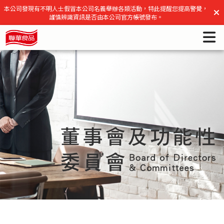
董事會及功能性委員會 | 聯華食品官方網站
本公司發現有不明人士假冒本公司名義舉辦各類活動，特此提醒您提高警覺，
謹慎辨識資訊是否由本公司官方帳號發布。