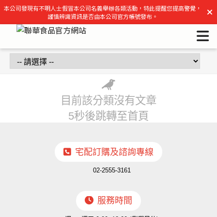
聯華食品官方網站 | 聯華食品官方網站
本公司發現有不明人士假冒本公司名義舉辦各類活動，特此提醒您提高警覺，
謹慎辨識資訊是否由本公司官方帳號發布。
目前該分類沒有文章
5秒後跳轉至首頁
宅配訂購及諮詢專線
02-2555-3161
服務時間