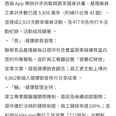
透過 App 舉辦計步挑戰與居家健身計畫，基隆廠員
工累計步數已達 5,856 萬步（約繞行台灣 42 圈），
並達成2,925次居家健身活動，及477次各地打卡活
動紀錄，活動成效顯著 。
•「食」-健康飲食習慣：
聯華食品基隆廠每日提供包含豐富蔬果與優質蛋白
質的均衡餐點，並於員工餐廳設置「營養紅綠燈」
宣導文章，提倡健康飲食觀念；員工更主動上傳共
9,862張個人健康飲食照片分享成果 。
•「輔」-健康管理支持：
建立專業職醫護關懷機制、面談及後續追蹤服務；
提供優於法規的健檢制度，員工健檢率達100%；並
利用Walkii app數位工具落實「722原則」血壓監