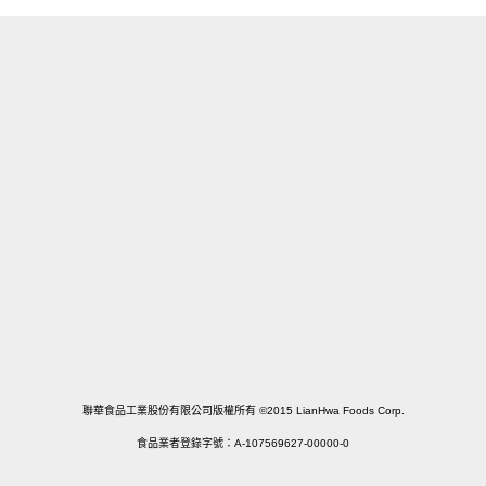
宅配訂購及諮詢專線
02-2555-3161
服務時間
週一~週五 9:00~18:00 (例假日休)
連絡我們
LINE ID @155guizs
聯華食品工業股份有限公司版權所有 ©2015 LianHwa Foods Corp.
食品業者登錄字號：A-107569627-00000-0